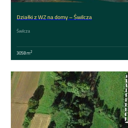
Działki z WZ na domy – Świlcza
Świlcza
2
3058 m