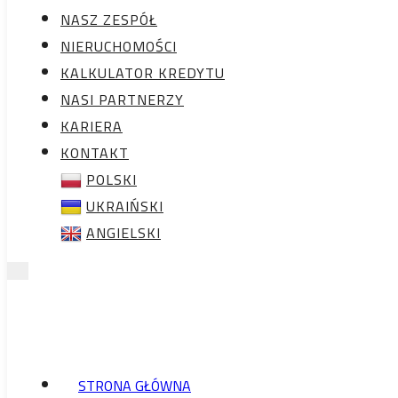
KALKULATOR
NASZ ZESPÓŁ
KREDYTU
NIERUCHOMOŚCI
NASI PARTNERZY
KALKULATOR KREDYTU
KARIERA
NASI PARTNERZY
KONTAKT
KARIERA
POLSKI
KONTAKT
UKRAIŃSKI
POLSKI
ANGIELSKI
UKRAIŃSKI
ANGIELSKI
STRONA GŁÓWNA
NASZ ZESPÓŁ
STRONA GŁÓWNA