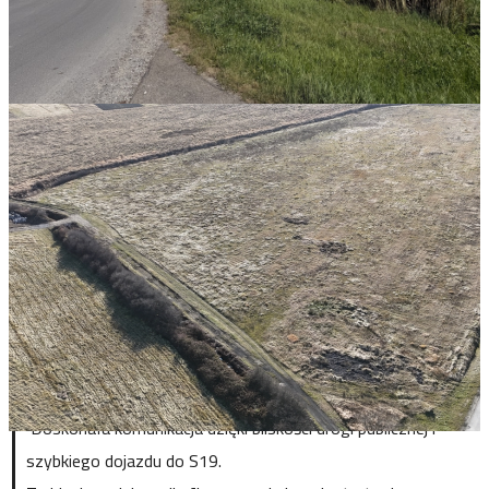
OPIS
2,55 HA MPZP PRODUKCYJNO-
MAGAZYNOWA PRZY S19
W ofercie biura Stoprocent- nieruchomości wyjątkowa okazja
inwestycyjna– działki o łącznej powierzchni 2,5530 ha
położone w dynamicznie rozwijającej się części Boguchwały.
Teren objęty jest Miejscowym Planem Zagospodarowania, co
pozwala na realizację szerokiego spektrum przedsięwzięć, w
tym budowę obiektów magazynowych, produkcyjnych lub
usługowych.
Doskonała komunikacja dzięki bliskości drogi publicznej i
szybkiego dojazdu do S19.