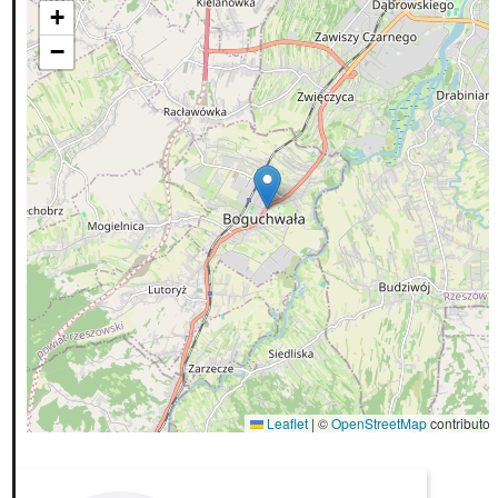
+
−
Leaflet
|
©
OpenStreetMap
contributor