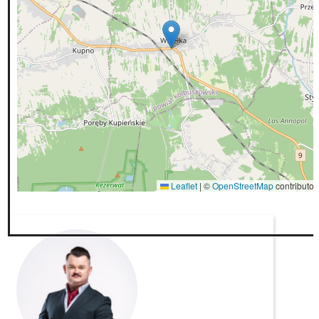
Leaflet
|
©
OpenStreetMap
contributor