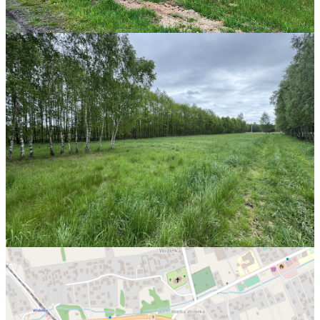
76 zł/m²
OPIS
ATRAKCYJNA DZIAŁKA BUDOWLANA
13AR W OTOCZENIU LASU
Biuro Stoprocent Nieruchomości
ma przyjemność
zaprezentować Państwu wyjątkową działkę budowlaną o
powierzchni 13 arów położoną nieopodal drogi krajowej nr 9.
Idealna pod budowę domu jednorodzinnego.
Przez miejscowość przebiega droga krajowa nr 9 (E371),