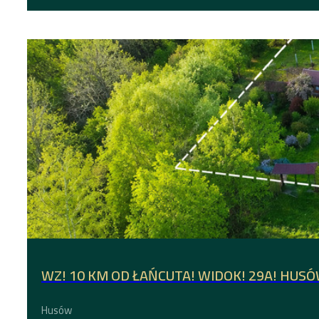
WZ! 10 KM OD ŁAŃCUTA! WIDOK! 29A! HUS
Husów