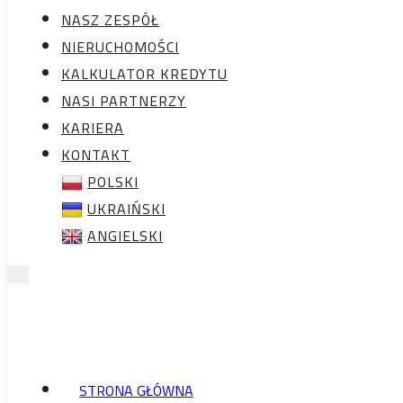
KALKULATOR
NASZ ZESPÓŁ
KREDYTU
NIERUCHOMOŚCI
NASI PARTNERZY
KALKULATOR KREDYTU
KARIERA
NASI PARTNERZY
KONTAKT
KARIERA
POLSKI
KONTAKT
UKRAIŃSKI
POLSKI
ANGIELSKI
UKRAIŃSKI
ANGIELSKI
STRONA GŁÓWNA
NASZ ZESPÓŁ
STRONA GŁÓWNA