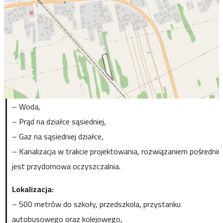
łącząca Radom z Rzeszowem, co zapewnia dogodne
połączenia komunikacyjne. W Widełce znajduje się również
przystanek kolejowy na linii nr 71, prowadzącej z Rzeszowa do
Tarnobrzega.
Wymiary działki: ok. 58m x 24m.
Dostępne media:
– Woda,
– Prąd na działce sąsiedniej,
– Gaz na sąsiedniej działce,
– Kanalizacja w trakcie projektowania, rozwiązaniem pośredni
jest przydomowa oczyszczalnia.
Lokalizacja:
– 500 metrów do szkoły, przedszkola, przystanku
autobusowego oraz kolejowego,