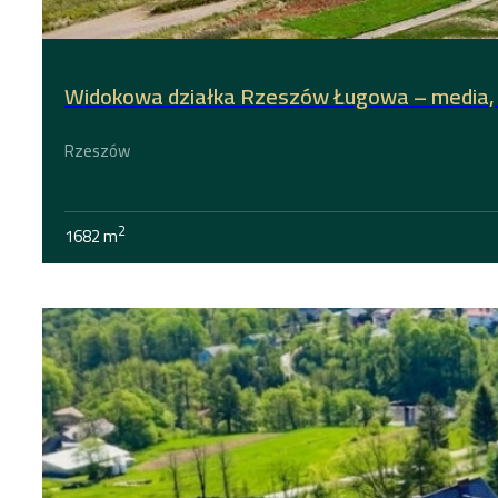
Widokowa działka Rzeszów Ługowa – media
Rzeszów
2
1682 m