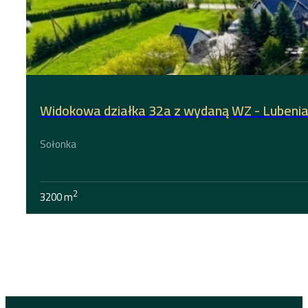
Widokowa działka 32a z wydaną WZ - Lubeni
Sołonka
2
3200 m