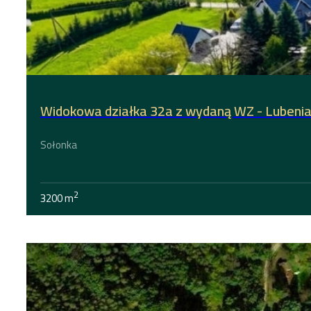
Widokowa działka 32a z wydaną WZ - Lubeni
Sołonka
2
3200 m