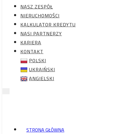
KALKULATOR
NASZ ZESPÓŁ
KREDYTU
NIERUCHOMOŚCI
NASI PARTNERZY
KALKULATOR KREDYTU
KARIERA
NASI PARTNERZY
KONTAKT
KARIERA
POLSKI
KONTAKT
UKRAIŃSKI
POLSKI
ANGIELSKI
UKRAIŃSKI
ANGIELSKI
STRONA GŁÓWNA
NASZ ZESPÓŁ
STRONA GŁÓWNA