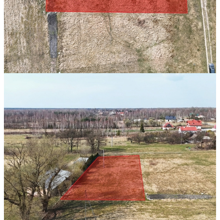
OPIS
BRATKOWICE! DZIAŁKA 14,4 AR!
WYDANE WZ!
Wyłącznie
w ofercie
Stoprocent
Nieruchomości
prezentujemy nieruchomość gruntową o
powierzchni
14,4 arów
, która stanowi idealną bazę pod budow
wymarzonego domu jednorodzinnego.
Główne informacje o nieruchomości:
Powierzchnia:
14,47 ar przestrzeni dającej ogromne