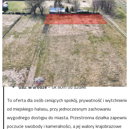
możliwości budownicze
Warunki Zabudowy:
Nieruchomość posiada aktualną
decyzję o
Warunkach Zabudowy (WZ)
na budowę domu
jednorodzinnego
Cena:
209 000 PLN
Uzbrojenie terenu:
Prąd:
bezpośrednio na działce.
Kanalizacja:
bezpośrednio na działce.
Woda:
bezpośrednio na działce
Gaz: w drodze
– ok 80m od działki
To oferta dla osób ceniących spokój, prywatność i wytchnienie
od miejskiego hałasu, przy jednoczesnym zachowaniu
wygodnego dostępu do miasta. Przestronna działka zapewnia
poczucie swobody i kameralności, a jej walory krajobrazowe