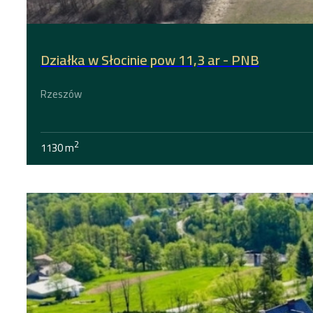
Działka w Słocinie pow 11,3 ar - PNB
Rzeszów
2
1130 m