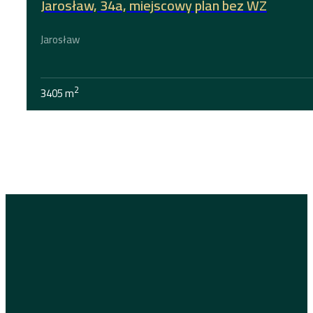
Jarosław, 34a, miejscowy plan bez WZ
Jarosław
2
3405 m
Stoprocent Nieruchomości to biuro w którym liczysz się Ty!
nieruchomości. Jest