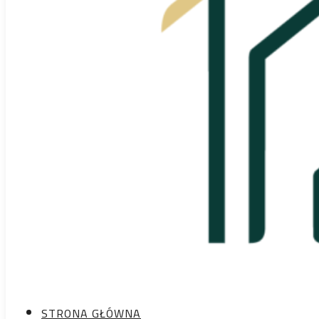
Przejdź do głównej treści
Przejdź do stopki
biuro@stoprocent-nieruchomosci.pl
+48 607 578 100
STRONA GŁÓWNA