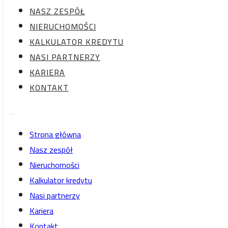
NASZ ZESPÓŁ
NIERUCHOMOŚCI
STRONA GŁÓWNA
KALKULATOR KREDYTU
NASZ ZESPÓŁ
NASI PARTNERZY
NIERUCHOMOŚCI
KARIERA
KALKULATOR KREDYTU
KONTAKT
NASI PARTNERZY
KARIERA
KONTAKT
Strona główna
Nasz zespół
Nieruchomości
Strona główna
Kalkulator kredytu
Nasz zespół
Nasi partnerzy
Nieruchomości
Kariera
Kalkulator kredytu
Kontakt